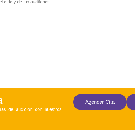
el oído y de tus audífonos.
a
Agendar Cita
mas de audición con nuestros